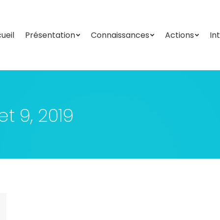
ueil
Présentation
Connaissances
Actions
In
ueil
Présentation
Connaissances
Actions
In
let 9, 2019