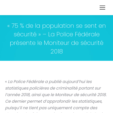
« 75 % de la population se sent en
sécurité » – La Police Fédérale
présente le Moniteur de sécurité
2018
«
La Police Fédérale a publié aujourd’hui les
statistiques policières de criminalité portant sur
l’année 2018, ainsi que le Moniteur de sécurité 2018.
Ce dernier permet d’approfondir les statistiques,
puisqu’il ne tient pas uniquement compte des