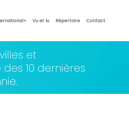
ternational
Vu et lu
Répertoire
Contact
ternational
Vu et lu
Répertoire
Contact
illes et
des 10 dernières
nie.