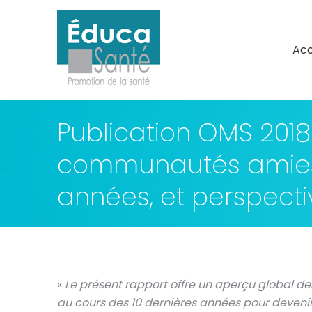
Acc
Acc
Publication OMS 2018 
communautés amies d
années, et perspecti
«
Le présent rapport offre un aperçu global de
au cours des 10 dernières années pour deveni