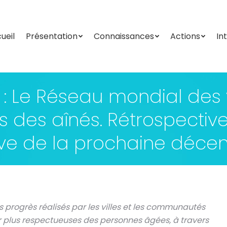
ueil
Présentation
Connaissances
Actions
In
ueil
Présentation
Connaissances
Actions
In
: Le Réseau mondial des v
es aînés. Rétrospective 
ve de la prochaine décen
s progrès réalisés par les villes et les communautés
r plus respectueuses des personnes âgées, à travers