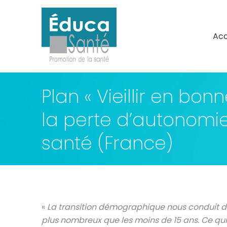
Acc
Acc
Plan « Vieillir en bo
la perte d’autonomie.
santé (France)
«
La transition démographique nous conduit d’i
plus nombreux que les moins de 15 ans. Ce qui