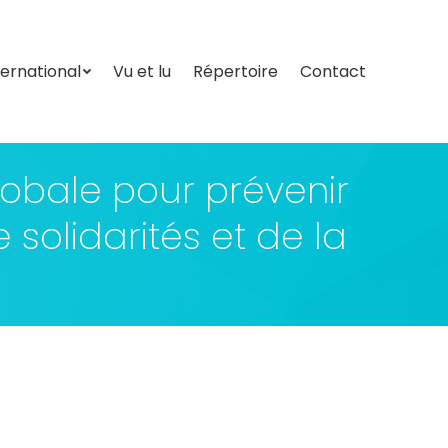
ternational
Vu et lu
Répertoire
Contact
ternational
Vu et lu
Répertoire
Contact
globale pour prévenir
 solidarités et de la