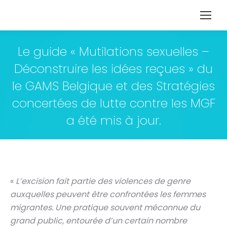
Le guide « Mutilations sexuelles –
Déconstruire les idées reçues » du
le GAMS Belgique et des Stratégies
concertées de lutte contre les MGF
a été mis à jour.
«
L’excision fait partie des violences de genre
auxquelles peuvent être confrontées les femmes
migrantes. Une pratique souvent méconnue du
grand public, entourée d’un certain nombre