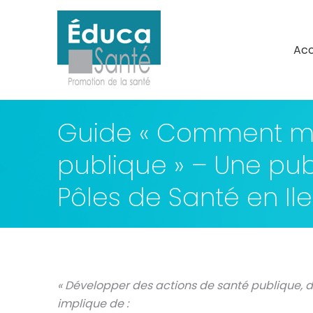
Acc
Acc
Guide « Comment me
publique » – Une pub
Pôles de Santé en Il
« Développer des actions de santé publique,
implique de :