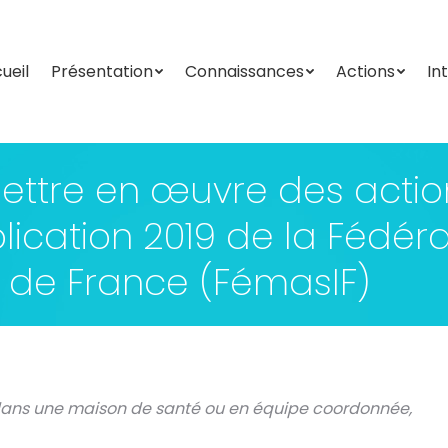
ueil
Présentation
Connaissances
Actions
In
ueil
Présentation
Connaissances
Actions
In
ttre en œuvre des actio
lication 2019 de la Fédér
e de France (FémasIF)
 dans une maison de santé ou en équipe coordonnée,