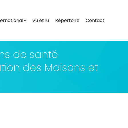
ternational
Vu et lu
Répertoire
Contact
ternational
Vu et lu
Répertoire
Contact
ns de santé
ation des Maisons et