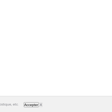
istique, etc.
Accepter
X
Dernière mise à jour: 06/08/2026