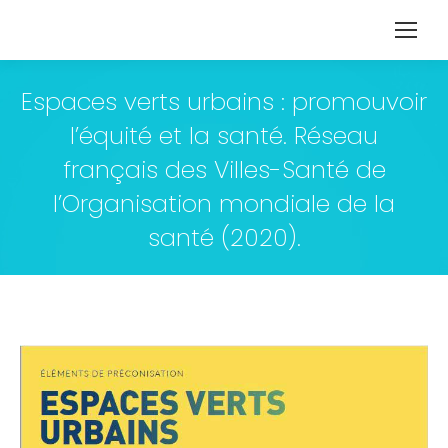
Espaces verts urbains : promouvoir
l’équité et la santé. Réseau
français des Villes-Santé de
l’Organisation mondiale de la
santé (2020).