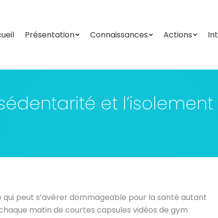
ueil
Présentation
Connaissances
Actions
In
ueil
Présentation
Connaissances
Actions
In
édentarité et l’isolement 
té qui peut s’avérer dommageable pour la santé autant
 chaque matin de courtes capsules vidéos de gym