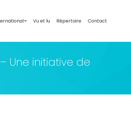
ternational
Vu et lu
Répertoire
Contact
ternational
Vu et lu
Répertoire
Contact
– Une initiative de