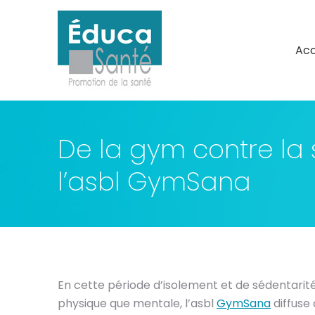
Acc
Acc
De la gym contre la s
l’asbl GymSana
En cette période d’isolement et de sédentari
physique que mentale, l’asbl
GymSana
diffuse