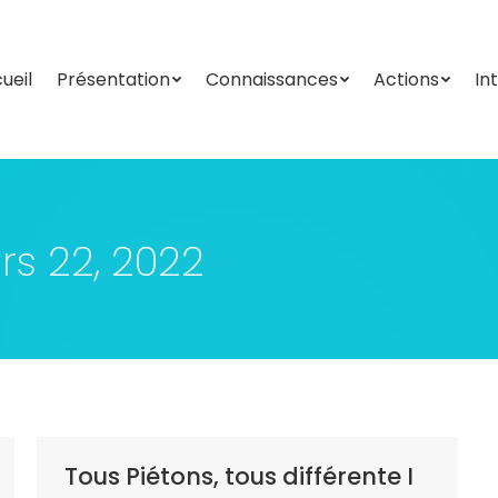
ueil
Présentation
Connaissances
Actions
In
ueil
Présentation
Connaissances
Actions
In
s 22, 2022
Tous Piétons, tous différente I