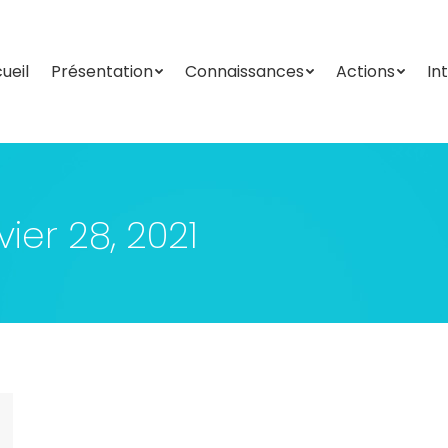
ueil
Présentation
Connaissances
Actions
In
ueil
Présentation
Connaissances
Actions
In
vier 28, 2021