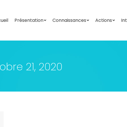
ueil
Présentation
Connaissances
Actions
In
ueil
Présentation
Connaissances
Actions
In
obre 21, 2020