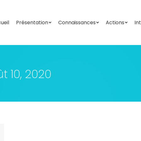
ueil
Présentation
Connaissances
Actions
In
ueil
Présentation
Connaissances
Actions
In
t 10, 2020