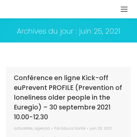
Archives du jour :
juin 25, 2021
Conférence en ligne Kick-off
euPrevent PROFILE (Prevention of
loneliness older people in the
Euregio) – 30 septembre 2021
10.00-12.30
actualités
,
agenda
Par
Educa Santé
juin 25, 2021