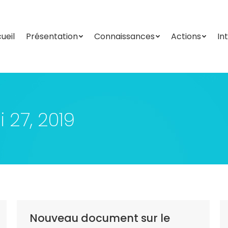
ueil
Présentation
Connaissances
Actions
In
ueil
Présentation
Connaissances
Actions
In
 27, 2019
Nouveau document sur le